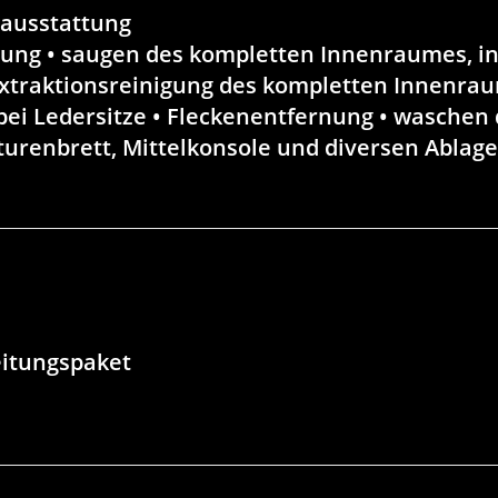
nausstattung
gung • saugen des kompletten Innenraumes, in
traktionsreinigung des kompletten Innenrau
bei Ledersitze • Fleckenentfernung • waschen 
renbrett, Mittelkonsole und diversen Ablage
eitungspaket