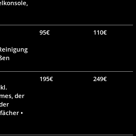
lkonsole,
95€
110€
Reinigung
ußen
195€
249€
kl.
mes, der
der
fächer •