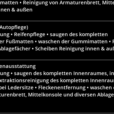
atten • Reinigung von Armaturenbrett, Mitte
innen & außen
Autopflege
)
ung • Reifenpflege • saugen des kompletten
her Fußmatten • waschen der Gummimatten • 
 Ablagefächer • Scheiben Reinigung innen & a
enausstattung
gung • saugen des kompletten Innenraumes, in
traktionsreinigung des kompletten Innenrau
bei Ledersitze • Fleckenentfernung • waschen 
renbrett, Mittelkonsole und diversen Ablage