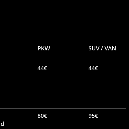
PKW
SUV / VAN
44€
44€
80€
95€
nd