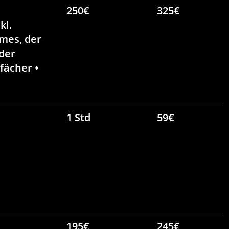
250€
325€
kl.
mes, der
der
fächer •
1 Std
59€
195€
245€