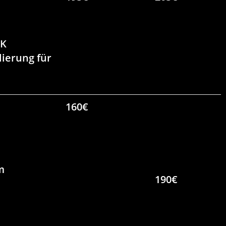
CK
lierung für
160€
m
190€