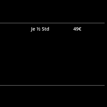
Je ½ Std
49€