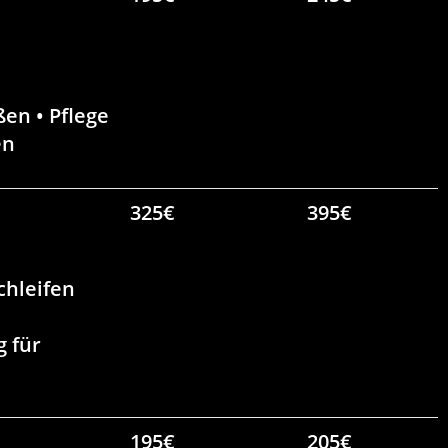
en • Pflege
en
325€
395€
chleifen
g für
195€
205€